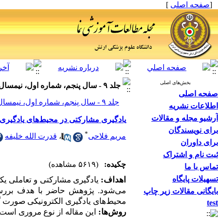
[
صفحه اصلی
]
بخش‌های اصلی
جلد ۹ - سال پنجم، شماره اول، نیمسال اول تحصیلی پاییز و زمستان
صفحه اصلی
جلد ۹ - سال پنجم، شماره اول، نیمسال اول تحصیلی پاییز و زمستان صفحات ۳۹-۳۱
اطلاعات نشریه
آرشیو مجله و مقالات
یادگیری مشارکتی در محیط‌های یادگیری 
برای نویسندگان
*
مریم فلاحی
،
قدرت الله خلیفه
برای داوران
ثبت نام و اشتراک
چکیده:
(۵۶۱۹ مشاهده)
تماس با ما
تسهیلات پایگاه
اهداف:
یادگیری مشارکتی و تعاملی یک
می
شود. پژوهش حاضر با هدف بررسی 
بایگانی مقالات زیر چاپ
محیط
های یادگیری الکترونیکی صورت 
test
روش
ها:
این مقاله از نوع مروری است.