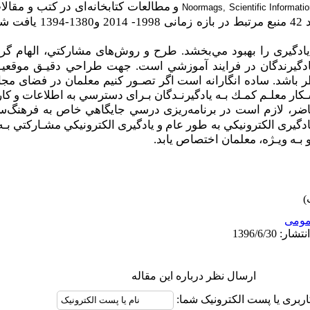
و مطالعات کتابخانه
ای در کتب و مقال
Noormags, Scientific Informati
دﮔﻴﺮی را ﺑﻬﺒﻮد ﻣﻲﺑﺨﺸﺪ. ﻃﺮح و روشﻫﺎی ﻣﺸﺎرﻛﺘﻲ، اﻟﻬﺎم ﮔﺮﻓﺘ
ﺎدﮔﻴﺮﻧﺪﮔﺎن در ﻓﺮاﻳﻨﺪ آﻣﻮزﺷﻲ اﺳﺖ. جهت ﻃﺮاﺣﻲ دﻗﻴـﻖ ﻣﻮﻗﻌﻴ
ﺮ ﺑﺎﺷﺪ. ﺳﺎده اﻧﮕﺎراﻧﻪ اﺳﺖ اﮔﺮ ﺗﺼـﻮر ﻛﻨﻴﻢ ﻣﻌﻠﻤﺎن در ﻓﻀﺎی ﻣﺠ
ﺷـﻜﺎر ﻣﻌﻠـﻢ ﻛﻤـﻚ ﺑـﻪ ﻳﺎدﮔﻴﺮﻧـﺪﮔﺎن ﺑـرای دﺳﺘﺮﺳﻲ ﺑﻪ اﻃﻼﻋﺎت و ﻛﺎ
 حاضر، لازم اﺳﺖ در ﺑﺮﻧﺎﻣﻪرﻳﺰی درﺳﻲ ﺟﺎﻳﮕﺎﻫﻲ ﺧﺎص ﺑﻪ ﻓﺮﻫﻨﮓﺳ
 ﻳـﺎدﮔﻴﺮی اﻟﻜﺘﺮوﻧﻴﻜﻲ ﺑﻪ ﻃﻮر ﻋﺎم و ﻳﺎدﮔﻴﺮی اﻟﻜﺘﺮوﻧﻴﻜﻲ ﻣﺸـﺎرﻛﺘﻲ
 ﺑـﻪ وﻳـﮋه، ﻣﻌﻠﻤﺎن اﺧﺘﺼﺎص ﻳﺎﺑﺪ.
ومى
ارسال نظر درباره این مقاله
اربری یا پست الکترونیک شما: