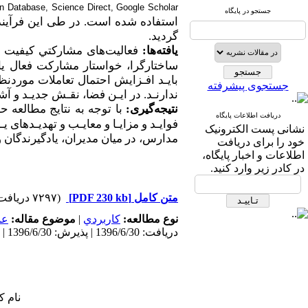
on Database, Science Direct, Google Scholar
جستجو در پایگاه
گردید.
یافته
ها:
ﻓﻌﺎﻟﻴﺖﻫﺎی ﻣﺸﺎرﻛﺘﻲ ﻛﻴﻔﻴﺖ ﻳﺎ
ﺳﺎﺧﺘﺎرﮔﺮا، ﺧﻮاﺳﺘﺎر ﻣﺸﺎرﻛﺖ ﻓﻌﺎل ﻳ
ﺑﺎﻳـﺪ اﻓـﺰاﻳﺶ اﺣﺘﻤﺎل ﺗﻌﺎﻣﻼت ﻣﻮردﻧﻈ
جستجوی پیشرفته
ﻧﺪارﻧـﺪ. در اﻳـﻦ ﻓﻀﺎ، ﻧﻘـﺶ ﺟﺪﻳـﺪ و آ
نتیجه
گیری:
با توجه به نتایج مطالعه
دریافت اطلاعات پایگاه
ﻓﻮاﻳـﺪ و ﻣﺰاﻳـﺎ و ﻣﻌﺎﻳـﺐ و ﺗﻬﺪﻳـﺪﻫﺎی
نشانی پست الکترونیک
ﻣﺪارس، در ﻣﻴﺎن ﻣﺪﻳﺮان، ﻳﺎدﮔﻴﺮﻧﺪﮔﺎن و
خود را برای دریافت
اطلاعات و اخبار پایگاه،
در کادر زیر وارد کنید.
متن کامل
[PDF 230 kb]
(۷۲۹۷ دریافت)
نوع مطالعه:
كاربردي
|
موضوع مقاله:
عم
دریافت: 1396/6/30 | پذیرش: 1396/6/30 | انتشار: 1396/6/30
نام ک