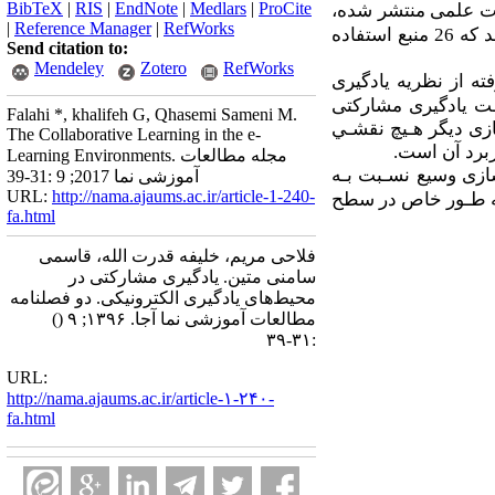
BibTeX
|
RIS
|
EndNote
|
Medlars
|
ProCite
ات علمی منتشر شده،
|
Reference Manager
|
RefWorks
استفاده شده است. در طی این فرآیند 42 منبع مرتبط در بازه زمانی 1998- 2014 و1380-1394 یافت شد که 26 منبع استفاده
Send citation to:
Mendeley
Zotero
RefWorks
ﻪ از ﻧﻈﺮﻳﻪ ﻳﺎدﮔﻴﺮی
ـﺖ یادگیری مشارکتی
Falahi *, khalifeh G, Qhasemi Sameni M.
ﺎزی دﻳﮕﺮ ﻫـﻴﭻ ﻧﻘﺸـﻲ
The Collaborative Learning in the e-
رﺑﺮد آن اﺳﺖ.
Learning Environments. مجله مطالعات
ﺎزی وﺳﻴﻊ ﻧﺴـﺒﺖ ﺑـﻪ
آموزشی نما 2017; 9 :31-39
URL:
http://nama.ajaums.ac.ir/article-1-240-
 ﺑـﻪ ﻃـﻮر ﺧﺎص در ﺳﻄﺢ
fa.html
فلاحی مریم، خلیفه قدرت الله، قاسمی
سامنی متین. یادگیری مشارکتی در
محیط‌های یادگیری الکترونیکی. دو فصلنامه
مطالعات آموزشی نما آجا. ۱۳۹۶; ۹
()
:۳۱-۳۹
URL:
http://nama.ajaums.ac.ir/article-۱-۲۴۰-
fa.html