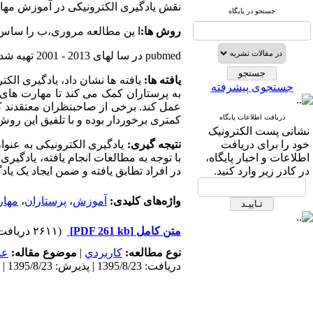
نقش یادگیری الکترونیکی در آموزش مهار
جستجو در پایگاه
روش ها:
ا ین مطالعه مروری،ب را ساس مقالات 
pubmed در سا لهای 2013 - 2001 تهیه شده است.
یافته ها:
یافته ها نشان داد، یادگیری ال
جستجوی پیشرفته
به پرستاران کمک می کند تا مهارت های ب
عمل کند. برخی از صاحبنظران معتقدند ک
دریافت اطلاعات پایگاه
کمتری برخوردار بوده و با تلفیق این رو
نشانی پست الکترونیک
خود را برای دریافت
نتیجه گیری:
یادگیری الکترونیکی به عنو
اطلاعات و اخبار پایگاه،
با توجه به مطالعات انجام یافته، یادگیری
در کادر زیر وارد کنید.
در افراد تطابق یافته و ضمن ایجاد یک ی
واژه‌های کلیدی:
آموزش
،
پرستاران
،
مهار 
متن کامل
[PDF 261 kb]
(۲۶۱۱ دریافت)
نوع مطالعه:
كاربردي
|
موضوع مقاله:
عم
دریافت: 1395/8/23 | پذیرش: 1395/8/23 | انتشار: 1395/8/23