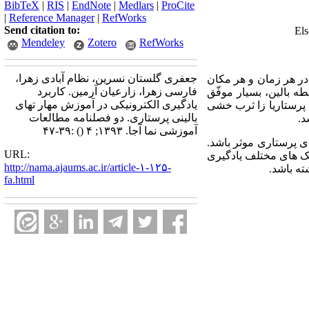
BibTeX
|
RIS
|
EndNote
|
Medlars
|
ProCite
|
Reference Manager
|
RefWorks
Send citation to:
Mendeley
Zotero
RefWorks
جعفری گلستان نسرین، نظام آبادی زهرا،
در هر زمان و هر مکان
فارسی زهرا، زارعیان آرمین. کاربرد
ه بالین، بسیار موفّق
یادگیری الکترونیکی در آموزش مهار تهای
 پرستاریا زا ثرب خشی
بالینی پرستاری. دو فصلنامه مطالعات
د.
آموزشی نما آجا. ۱۳۹۳; ۴
()
:۳۹-۴۷
ی پرستاری موثر باشد.
URL:
 سبک های مختلف یادگیری
http://nama.ajaums.ac.ir/article-۱-۱۲۵-
ته باشد.
fa.html