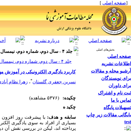
[
صفحه اصلی
]
بخش‌های اصلی
جلد ۴ - سال دوم، شماره دوم، نیمسال دوم تحصیلی-- بهار و تابستان
صفحه اصلی
جلد ۴ - سال دوم، شماره دوم، نیمسال دوم تحصیلی-- بهار و تابستان صفحات ۴۷-۳۹
اطلاعات نشریه
آرشیو مجله و مقالات
کاربرد یادگیری الکترونیکی در آموزش مها
برای نویسندگان
*
نسرین جعفری گلستان
،
زهرا نظام آباد
برای داوران
ثبت نام و اشتراک
چکیده:
(۵۳۷۶ مشاهده)
تماس با ما
چکید ه
تسهیلات پایگاه
بایگانی مقالات زیر چاپ
سابقه و هدف:
با پیشرفت روز افزون 
test
بسیاری از افراد به سوی یادگیری الکت
پرداخته اند، لیکن در بررسی نقش آن 