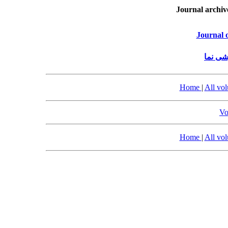
Journal archiv
Journal 
شی نما
Home
|
All vo
Vo
Home
|
All vo