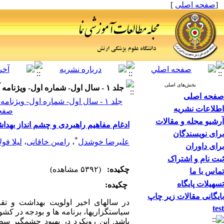
[
صفحه اصلی
]
بخش‌های اصلی
جلد ۱ - سال اول- شماره اول- ویژنامه آموزشی مجله علمی پژوهشی-بهار و تابستان
صفحه اصلی
جلد ۱ - سال اول- شماره اول- ویژ
اطلاعات نشریه
صفحات 
آرشیو مجله و مقالات
ادغام مفاهیم راهبردی و چشم انداز بهد
برای نویسندگان
*
علیرضا خوشدل
،
رامین خاقانی
،
لیلا فول
برای داوران
ثبت نام و اشتراک
چکیده:
(۵۳۹۲ مشاهده)
تماس با ما
تسهیلات پایگاه
چکیده:
بایگانی مقالات زیر چاپ
در سالهای اخیر اولویت بهداشت و تق
test
سیاستگزاریها، برنامه ها و بودجه در کش
باشد. این رویکرد در بهبود چشمگیر س