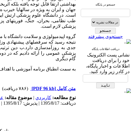
بهداشتی ارتقا قابل توجه یافته بلکه اثر
جستجو در پایگاه
جهان و ایران به ویژه در سالهایا خیر
است. در دانشگاه علوم پزشکی ارتش این
طب نظامی، بحران، جنگ، فوریتهای پزش
پزشکی لازم است.
جستجوی پیشرفته
گروه اپیدمیولوژی و سلامت دانشگاه با م
نتیجه رسید که سرفصلهای پیشنهادی وزا
جدی به روزآمدسازی دارد.ب دین ترتیب،
دریافت اطلاعات پایگاه
پزشکی عمومی را ارائه دادیم که در دو
نشانی پست الکترونیک
گام دیگری
خود را برای دریافت
اطلاعات و اخبار پایگاه،
به سمت انطباق برنامه آموزشی با اهدا
در کادر زیر وارد کنید.
متن کامل
[PDF 96 kb]
(۷۸۶ دریافت)
نوع مطالعه:
كاربردي
|
موضوع مقاله:
عم
دریافت: 1395/8/17 | پذیرش: 1395/8/17 | انتشار: 1395/8/17
نام ک