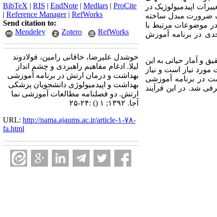
BibTeX
|
RIS
|
EndNote
|
Medlars
|
ProCite
ییرات اپیدمیولوژیک در
|
Reference Manager
|
RefWorks
یک ضرورت مبدل ساخته
Send citation to:
در موضوعات مرتبط با
Mendeley
Zotero
RefWorks
جدی در برنامه آموزش
خوشدل علیرضا، خاقانی رامین، فولادوند
 و آمار حیاتی به این
لیلا. ادغام مفاهیم راهبردی و چشم انداز
ورد نیاز است و نیاز
بهداشت و درمان ارتش در برنامه آموزشی
شت در برنامه آموزشی
بهداشت و اپیدمیولوژی دانشجویان پزشکی
ی شد. در این فرآیند
ارتش. دو فصلنامه مطالعات آموزشی نما
آجا. ۱۳۹۲; ۱
()
:۲۴-۲۵
URL:
http://nama.ajaums.ac.ir/article-۱-۷۸-
fa.html