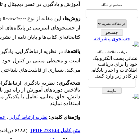
آموزش و یادگیری در عصر دیجیتال و تاث
جستجو در پایگاه
روش
ها:
این مقاله از نوع
و 
Review Paper
از جستجوهای اینترنتی در پایگاه
های اط
کتابخانه
ای کتاب
ها و پایان نامه از نشریات منتشر شده سال 5
جستجوی پیشرفته
یافته
ها:
در نظریه ارتباط
گرایی، یادگیر
دریافت اطلاعات پایگاه
نشانی پست الکترونیک
است و محیطی مبتنی بر کنترل خود ف
خود را برای دریافت
می
کند. بسیاری از قابلیت
های شناختی ب
اطلاعات و اخبار پایگاه،
در کادر زیر وارد کنید.
نتیجه
گیری:
نظریه یادگیری ارتباط
گرای
بالاخص دوره
های آموزش از راه دور با
دانش، خلق معانی، تعامل با یکدیگر م
استفاده نمایند
واژه‌های کلیدی:
نظریه ارتباط گرایی
،
عصر
متن کامل
[PDF 278 kb]
(۶۱۸۸ دریافت)