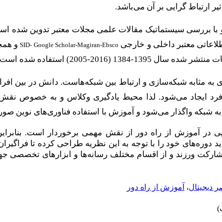
یر ارتباط گرایی بر آن می
باشد.
با بررسی سیستماتیک مقالات علمی مجلات معتبر تدوین شده اس
لاعاتی معتبر داخلی و خارجی
و همچ
SID- Google Scholar-Magiran-Ebsco
139-1384 (2016-2005) استفاده شده است.
ی به مثابه شبکه
سازی و ارتباط بین شبکه
هاست. دانش در بین افراد 
رد ایجاد می
شود. لذا محیط یادگیری وکلاس و به خصوص نقش اس
ه شبکه واگذار می
شود و آموزش با استفاده فناوری
های نوین صو
ی در آموزش از راه دور از نقش مهمی برخوردار است. بنابر
ید دوره
های خود را با توجه به این نظریه طراحی کرده تا فراگیران 
شارکت ورزند و از اقسام مختلف رسانه
ها و ابزارهای تخصصی جه
 دیجیتال
،
آموزش از راه دور