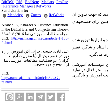
BibTeX
|
RIS
|
EndNote
|
Medlars
|
ProCite
|
Reference Manager
|
RefWorks
Send citation to:
ت. که جهت تدوین آن
Mendeley
Zotero
RefWorks
نین برای جستجوهای
Aliabadi K, Khazaei A. Distance Education
in the Digital Era and Connectivism Theory.
مجله مطالعات آموزشی نما 2016; 8 :43-53
URL:
http://nama.ajaums.ac.ir/article-1-185-
و ابزارها توزیع شده
fa.html
تاد و شاگرد تغییر
علی آبادی خدیجه، خزائی آذر. آموزش از راه
رت می
گیرد.
دور در عصر دیجیتال (با محوریت ارتباط
گرایی). دو فصلنامه مطالعات آموزشی نما
این موسسات آموزشی
آجا. ۱۳۹۵; ۸
()
:۴۳-۵۳
به نحو فعال در تولید
URL:
ت آموزش و یادگیری
http://nama.ajaums.ac.ir/article-۱-۱۸۵-
fa.html