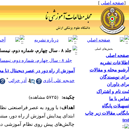
[
صفحه اصلی
]
بخش‌های اصلی
جلد ۸ - سال چهارم، شماره دوم، نیمسال دوم تحصیلی- بهار و تابستان
صفحه اصلی
جلد ۸ - سال چهارم، شماره دوم، نیمسال دوم تحصیلی- بهار و تابستان صفحات ۵۳-۴۳
اطلاعات نشریه
آرشیو مجله و مقالات
آموزش از راه دور در عصر دیجیتال (با م
برای نویسندگان
*
خدیجه علی آبادی
،
آذر خزائی
برای داوران
ثبت نام و اشتراک
چکیده:
(۵۷۲۵ مشاهده)
تماس با ما
تسهیلات پایگاه
اهداف:
با ورود به عصر فراصنعتی نظا
بایگانی مقالات زیر چاپ
ابتدای پیدایش آموزش از راه دور، مبتن
test
چالش
های پیش روی نظام آموزشی در ع