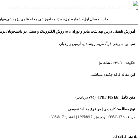
جلد ۱ - سال اول- شماره اول- ویژنامه آموزشی مجله علمی پژوهشی-بهار و تابستان
جلد ۱ - سال اول- شماره اول- ویژنامه آموزشی مجله علمی پژوهشی-بهار و تابستان صفحات ۵۱-۵۰
آموزش تلفیقی درس بهداشت مادر و نوزادان به روش الکترونیک و سنتی در دانشجویان پرس
*
سیمین شریفی فر
،
مریم روشندل
،
آرمین زارعیان
چکیده:
(۶۳۹۰ مشاهده)
این مقاله فاقد چکیده می​باشد.
متن کامل
[PDF 105 kb]
(۷۶۵ دریافت)
نوع مطالعه:
كاربردي
|
موضوع مقاله:
عمومى
دریافت: 1395/8/17 | پذیرش: 1395/8/17 | انتشار: 1395/8/17
بازنشر اطلاعات