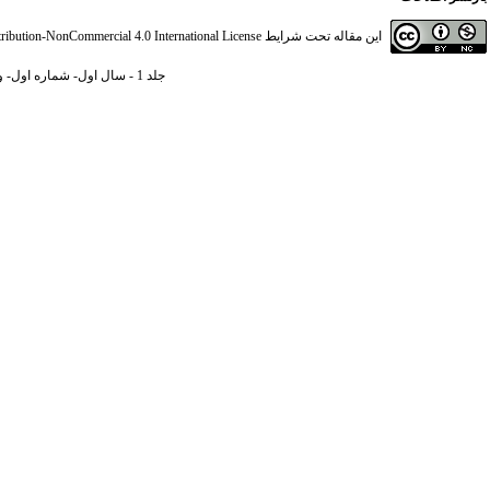
این مقاله تحت شرایط
ibution-NonCommercial 4.0 International License
جلد 1 - سال اول- شماره اول- ویژنامه آموزشی مجله علمی پژوهشی-بهار و تابستان