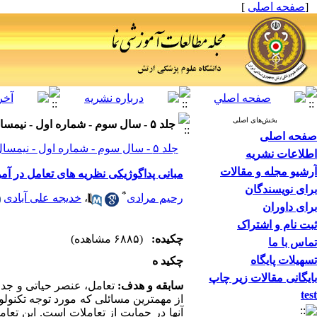
[
صفحه اصلی
]
بخش‌های اصلی
جلد ۵ - سال سوم - شماره اول - نیمسال اول تحصیلی- پاییز و زمستان
صفحه اصلی
جلد ۵ - سال سوم - شماره اول - نیمسال اول تحصیلی- پاییز و زمستان صفحات ۴۱-۲۹
اطلاعات نشریه
آرشیو مجله و مقالات
مبانی پداگوژیکی نظریه های تعامل در آ
برای نویسندگان
*
رحیم مرادی
،
خدیجه علی آبادی
برای داوران
ثبت نام و اشتراک
چکیده:
(۶۸۸۵ مشاهده)
تماس با ما
تسهیلات پایگاه
چکید ه
بایگانی مقالات زیر چاپ
سابقه و هدف:
تعامل، عنصر حیاتی و جدا
test
از مهمترین مسائلی که مورد توجه تکنول
آنها در حمایت از تعاملات است. این تعام