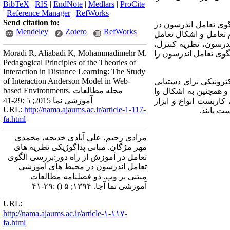
BibTeX
|
RIS
|
EndNote
|
Medlars
|
ProCite
|
Reference Manager
|
RefWorks
Send citation to:
گوی تعامل اندرسون در
Mendeley
Zotero
RefWorks
 تعامل و اشکال تعامل
ندرسون، نظریه کنترل،
Moradi R, Aliabadi K, Mohammadimehr M.
گوی تعامل اندرسون را
Pedagogical Principles of the Theories of
Interaction in Distance Learning: The Study
of Interaction Anderson Model in Web-
ترونیکی برای دستیابی
based Environments. مجله مطالعات
و همچنین به اشکال وا
آموزشی نما 2015; 5 :29-41
کاربست انواع و ابزار
URL:
http://nama.ajaums.ac.ir/article-1-117-
 یابند.
fa.html
مرادی رحیم، علی آبادی خدیجه، محمدی
مهر مژگان. مبانی پداگوژیکی نظریه های
تعامل در آموزش از راه دور:بررسی الگوی
تعامل اندرسون در محیط های آموزشی
مبتنی بر وب. دو فصلنامه مطالعات
آموزشی نما آجا. ۱۳۹۴; ۵
()
:۲۹-۴۱
URL:
http://nama.ajaums.ac.ir/article-۱-۱۱۷-
fa.html